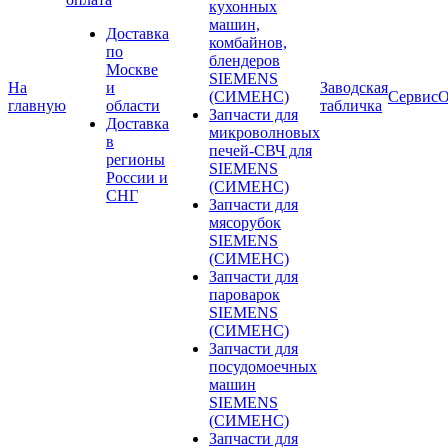
кухонных
машин,
Доставка
комбайнов,
по
блендеров
Москве
SIEMENS
На
и
Заводская
(СИМЕНС)
Сервис
О
главную
области
табличка
Запчасти для
Доставка
микроволновых
в
печей-СВЧ для
регионы
SIEMENS
России и
(СИМЕНС)
СНГ
Запчасти для
мясорубок
SIEMENS
(СИМЕНС)
Запчасти для
пароварок
SIEMENS
(СИМЕНС)
Запчасти для
посудомоечных
машин
SIEMENS
(СИМЕНС)
Запчасти для