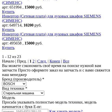
(СИМЕНС)
арт:
651994
,
15000
руб.
Купить
Инвертор (Сетевая плата) для духовых шкафов SIEMENS
(СИМЕНС)
арт:
649714
,
10200
руб.
Купить
Инвертор (Сетевая плата) для духовых шкафов SIEMENS
(СИМЕНС)
арт:
495658
,
15000
руб.
Купить
1 - 12 из 23
Начало | Пред. |
1
2
|
След.
|
Конец
|
Все
Вы можете сэкономить своё время на поиске нужной вам
запчасти Просто оформите заказ на запчасть и с вами свяжется
наш менеджер
Бренд (производитель)
*
Вид техники
*
Модель
Просьба указывать полностью модель техники, модель
начинается с букв E-nr:
Как узнать модель?