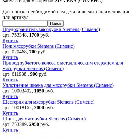
Запчасти для мясорубок SIEMENS (СИМЕНС)
Для поиска необходимой вам детали введите наименование
или артикул
Предохранитель мясорубки Siemens (Сименс)
арт:
753348
,
1700
руб.
Купить
Нож мясорубки Siemens (Сименс)
арт:
020468
,
700
руб.
Купить
Привод зубчатого колеса с металлическим стержнем для
мясорубки Siemens (Сименс)
арт:
611988
,
900
руб.
Купить
Уплотнение шнека для мясорубки Siemens (Сименс)
арт:
10003402
,
1050
руб.
Купить
Шестерня для мясорубки Siemens (Сименс)
арт:
10018162
,
2000
руб.
Купить
Шнек для мясорубки Siemens (Сименс)
арт:
753389
,
2950
руб.
Купить