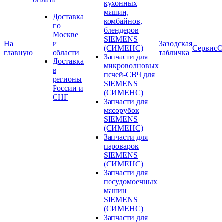
кухонных
машин,
Доставка
комбайнов,
по
блендеров
Москве
SIEMENS
На
и
Заводская
(СИМЕНС)
Сервис
О
главную
области
табличка
Запчасти для
Доставка
микроволновых
в
печей-СВЧ для
регионы
SIEMENS
России и
(СИМЕНС)
СНГ
Запчасти для
мясорубок
SIEMENS
(СИМЕНС)
Запчасти для
пароварок
SIEMENS
(СИМЕНС)
Запчасти для
посудомоечных
машин
SIEMENS
(СИМЕНС)
Запчасти для