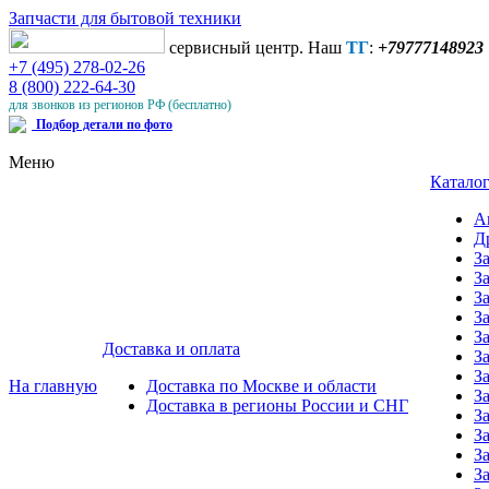
Запчасти для бытовой техники
сервисный центр. Наш
ТГ
:
+79777148923
+7 (495) 278-02-26
8 (800) 222-64-30
для звонков из регионов РФ (бесплатно)
Подбор детали по фото
Меню
Каталог
А
Д
З
З
З
З
З
Доставка и оплата
З
З
На главную
Доставка по Москве и области
З
Доставка в регионы России и СНГ
З
З
З
З