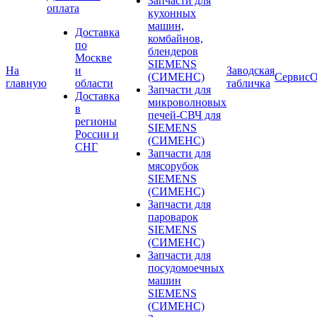
Запчасти для
оплата
кухонных
машин,
Доставка
комбайнов,
по
блендеров
Москве
SIEMENS
На
и
Заводская
(СИМЕНС)
Сервис
О
главную
области
табличка
Запчасти для
Доставка
микроволновых
в
печей-СВЧ для
регионы
SIEMENS
России и
(СИМЕНС)
СНГ
Запчасти для
мясорубок
SIEMENS
(СИМЕНС)
Запчасти для
пароварок
SIEMENS
(СИМЕНС)
Запчасти для
посудомоечных
машин
SIEMENS
(СИМЕНС)