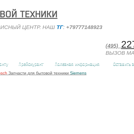
ВОЙ ТЕХНИКИ
ИСНЫЙ ЦЕНТР. НАШ
ТГ
:
+79777148923
22
(495)
ВЫЗОВ МА
онту
Прейскурант
Полезная информация
Оставить 
osch
Запчасти для бытовой техники
Siemens