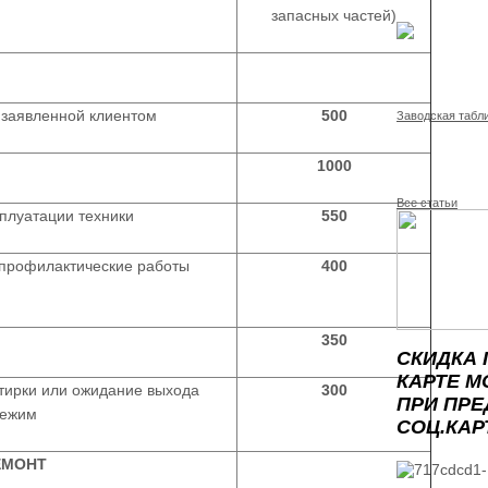
запасных частей)
 заявленной клиентом
500
Заводская табл
1000
Все статьи
сплуатации техники
550
 профилактические работы
400
350
СКИДКА 
КАРТЕ М
тирки или ожидание выхода
300
ПРИ ПР
режим
СОЦ.КАР
ЕМОНТ