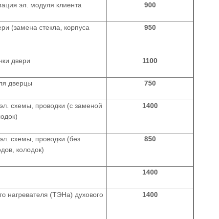
ация эл. модуля клиента
900
ри (замена стекла, корпуса
950
чки двери
1100
ля дверцы
750
эл. схемы, проводки (с заменой
1400
лодок)
эл. схемы, проводки (без
850
дов, колодок)
1400
го нагревателя (ТЭНа) духового
1400