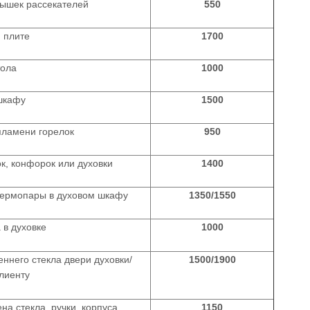
рышек рассекателей
550
. плите
1700
тола
1000
 шкафу
1500
пламени горелок
950
к, конфорок или духовки
1400
термопары в духовом шкафу
1350/1550
 в духовке
1000
ннего стекла двери духовки/
1500/1900
клиенту
на стекла, ручки, корпуса
1150