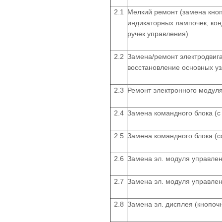
2.1
Мелкий ремонт (замена кноп
индикаторных лампочек, кон
ручек управления)
2.2
Замена/ремонт электродвиг
восстановление основных уз
2.3
Ремонт электронного модул
2.4
Замена командного блока (
2.5
Замена командного блока (
2.6
Замена эл. модуля управлен
2.7
Замена эл. модуля управле
2.8
Замена эл. дисплея (кнопоч