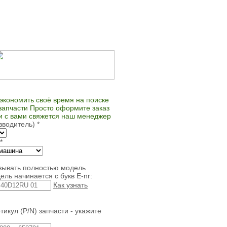
экономить своё время на поиске
запчасти Просто оформите заказ
 и с вами свяжется наш менеджер
зводитель)
*
*
зывать полностью модель
ель начинается с букв E-nr:
Как узнать
тикул (P/N) запчасти - укажите