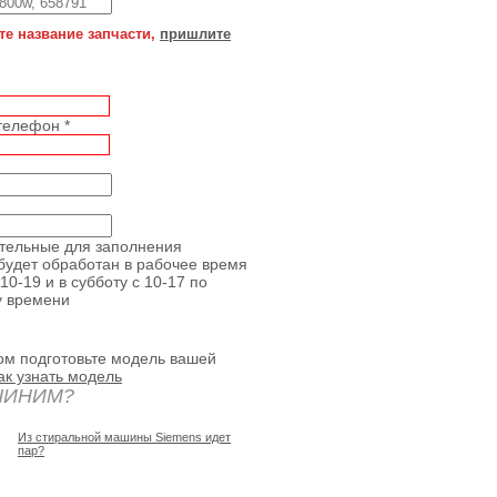
те название запчасти,
пришлите
 телефон
*
ательные для заполнения
будет обработан в рабочее время
10-19 и в субботу с 10-17 по
у времени
ом подготовьте модель вашей
ак узнать модель
ЧИНИМ?
Из стиральной машины Siemens идет
пар?