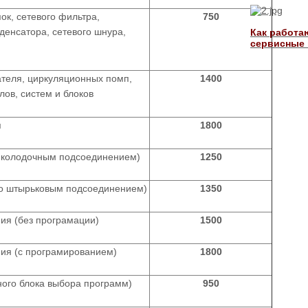
ок, сетевого фильтра,
750
денсатора, сетевого шнура,
Как работа
сервисные
ателя, циркуляционных помп,
1400
лов, систем и блоков
я
1800
с колодочным подсоединением)
1250
со штырьковым подсоединением)
1350
ия (без програмации)
1500
ния (с програмированием)
1800
ного блока выбора программ)
950