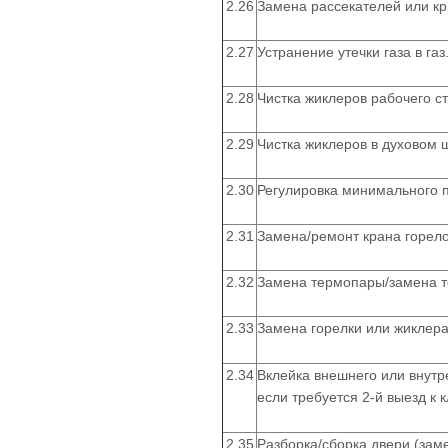
2.26
Замена рассекателей или к
2.27
Устранение утечки газа в газ
2.28
Чистка жиклеров рабочего с
2.29
Чистка жиклеров в духовом
2.30
Регулировка минимального 
2.31
Замена/ремонт крана горело
2.32
Замена термопары/замена 
2.33
Замена горелки или жиклера
2.34
Вклейка внешнего или внутре
если требуется 2-й выезд к 
2.35
Разборка/сборка двери (заме