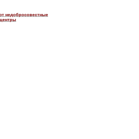
ют недобросовестные
 центры