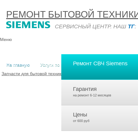
РЕМОНТ БЫТОВОЙ ТЕХНИК
СЕРВИСНЫЙ ЦЕНТР. НАШ
ТГ
:
Меню
Ремонт СВЧ Siemens
На главную
Услуги по ремонту
Прейскурант
Поле
Запчасти для бытовой техники
Bosch
Запчасти для бытовой техни
Гарантия
на ремонт 6-12 месяцев
Цены
от 600 руб