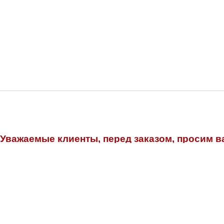
Уважаемые клиенты, перед заказом, просим в
консультантов.
В списке - представлены не все модели 
Если вы в списке не нашли свою модель, то это не значит ч
+7 (495) 278-
Узнать наличие детали можно по телефону:
Также пишите в Телеграм: +79777148923