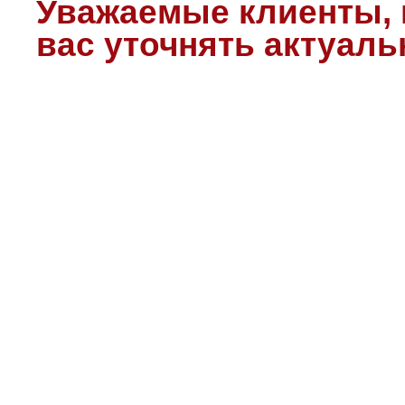
Уважаемые клиенты, 
вас уточнять актуал
консультантов.
В списке - представл
техники.
Если вы в списке не на
значит что нужных вам з
Узнать наличие детали
278-02-26
(
для звонков Мо