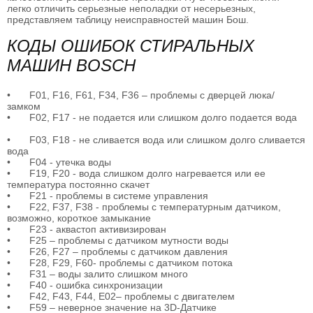
легко отличить серьезные неполадки от несерьезных,
представляем таблицу неисправностей машин Бош.
КОДЫ ОШИБОК СТИРАЛЬНЫХ
МАШИН BOSCH
•
F01, F16, F61, F34, F36 – проблемы с дверцей люка/
замком
•
F02, F17 - не подается или слишком долго подается вода
•
F03, F18 - не сливается вода или слишком долго сливается
вода
•
F04 - утечка воды
•
F19, F20 - вода слишком долго нагревается или ее
температура постоянно скачет
•
F21 - проблемы в системе управления
•
F22, F37, F38 - проблемы с температурным датчиком,
возможно, короткое замыкание
•
F23 - аквастоп активизирован
•
F25 – проблемы с датчиком мутности воды
•
F26, F27 – проблемы с датчиком давления
•
F28, F29, F60- проблемы с датчиком потока
•
F31 – воды залито слишком много
•
F40 - ошибка синхронизации
•
F42, F43, F44, E02– проблемы с двигателем
•
F59 – неверное значение на 3D-Датчике