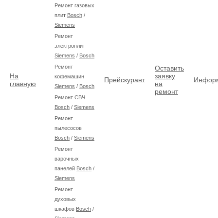
Ремонт газовых
плит
Bosch
/
Siemens
Ремонт
электроплит
Siemens
/
Bosch
Ремонт
Оставить
На
заявку
кофемашин
Прейскурант
Инфор
главную
на
Siemens
/
Bosch
ремонт
Ремонт СВЧ
Bosch
/
Siemens
Ремонт
пылесосов
Bosch
/
Siemens
Ремонт
варочных
панелей
Bosch
/
Siemens
Ремонт
духовых
шкафов
Bosch
/