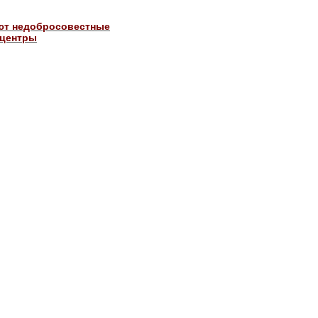
ют недобросовестные
 центры