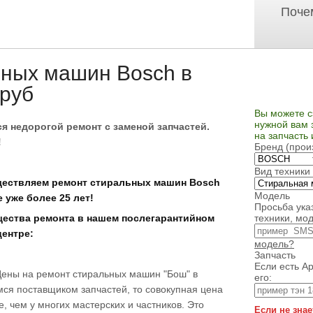
Поче
ьных машин Bosch в
 руб
Вы можете с
нужной вам 
я недорогой ремонт с заменой запчастей.
на запчасть
!
Бренд (прои
Вид техники
ествляем ремонт стиральных машин Bosch
Модель
 уже более 25 лет!
Просьба ука
ества ремонта в нашем послегарантийном
техники, мод
центре:
модель?
Запчасть
Если есть Ар
Цены на ремонт стиральных машин "Бош" в
его:
мся поставщиком запчастей, то совокупная цена
е, чем у многих мастерских и частников. Это
Если не знае