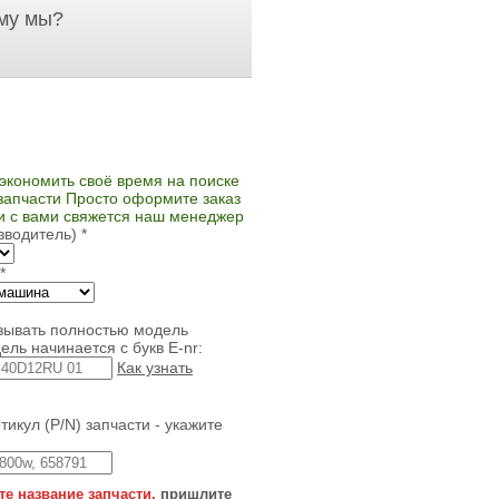
му мы?
экономить своё время на поиске
запчасти Просто оформите заказ
 и с вами свяжется наш менеджер
зводитель)
*
*
зывать полностью модель
ель начинается с букв E-nr:
Как узнать
тикул (P/N) запчасти - укажите
те название запчасти,
пришлите