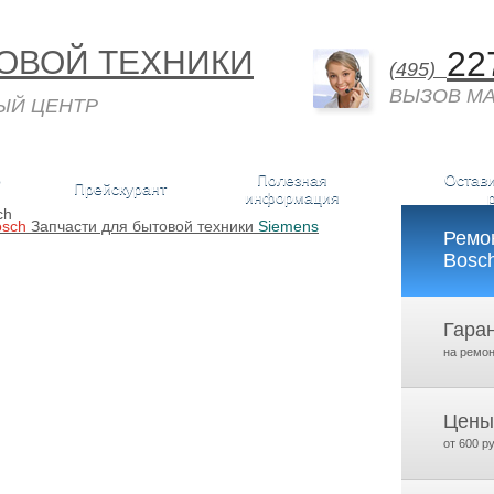
ОВОЙ ТЕХНИКИ
22
(495)
ВЫЗОВ МА
ЫЙ ЦЕНТР
о
Полезная
Остави
Прейскурант
информация
osch
Запчасти для бытовой техники
Siemens
Ремо
Bosc
Гара
на ремон
Цены
от 600 р