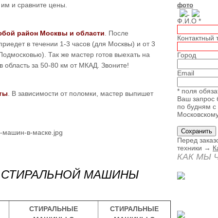
 им и сравните цены.
фото
Ф.И.О
*
юбой район Москвы и области
. После
Контактный
риедет в течении 1-3 часов (для Москвы) и от 3
Подмосковью). Так же мастер готов выехать на
Город
 область за 50-80 км от МКАД. Звоните!
Email
* поля обяз
ты
. В зависимости от поломки, мастер выпишет
Ваш запрос 
по будням с 
Московском
Перед заказ
техники →
К
КАК МЫ 
 СТИРАЛЬНОЙ МАШИНЫ
СТИРАЛЬНЫЕ
СТИРАЛЬНЫЕ