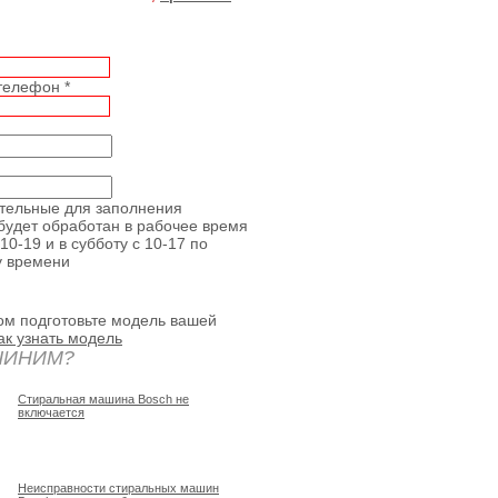
 телефон
*
ательные для заполнения
будет обработан в рабочее время
10-19 и в субботу с 10-17 по
у времени
ом подготовьте модель вашей
ак узнать модель
ЧИНИМ?
Стиральная машина Bosch не
включается
Неисправности стиральных машин