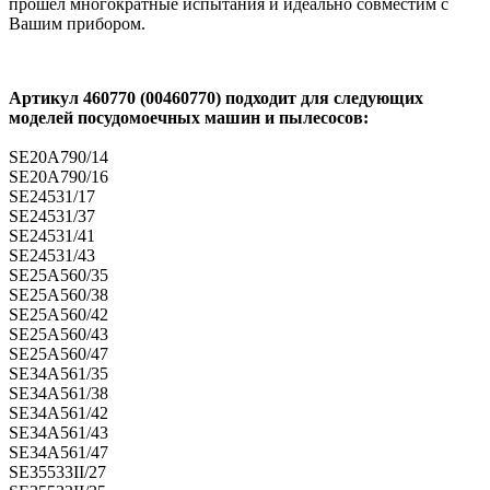
прошёл многократные испытания и идеально совместим с
Вашим прибором.
Артикул 460770 (00460770) подходит для следующих
моделей посудомоечных машин и пылесосов:
SE20A790/14
SE20A790/16
SE24531/17
SE24531/37
SE24531/41
SE24531/43
SE25A560/35
SE25A560/38
SE25A560/42
SE25A560/43
SE25A560/47
SE34A561/35
SE34A561/38
SE34A561/42
SE34A561/43
SE34A561/47
SE35533II/27