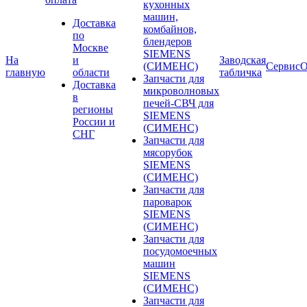
кухонных
машин,
Доставка
комбайнов,
по
блендеров
Москве
SIEMENS
На
и
Заводская
(СИМЕНС)
Сервис
О
главную
области
табличка
Запчасти для
Доставка
микроволновых
в
печей-СВЧ для
регионы
SIEMENS
России и
(СИМЕНС)
СНГ
Запчасти для
мясорубок
SIEMENS
(СИМЕНС)
Запчасти для
пароварок
SIEMENS
(СИМЕНС)
Запчасти для
посудомоечных
машин
SIEMENS
(СИМЕНС)
Запчасти для