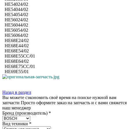
HE54024/02
HE54044/02
HE54054/02
HE56024/02
HE56044/02
HE56054/02
HE56064/02
HE68E24/02
HE68E44/02
HE68E54/02
HE68E55CC/01
HE68E64/02
HE68E75CC/01
HE69E55/01
Назад в раздел
Вы можете сэкономить своё время на поиске нужной вам
запчасти Просто оформите заказ на запчасть и с вами свяжется
наш менеджер
Бренд (производитель)
*
Вид техники
*