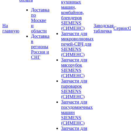
кухонных
машин,
Доставка
комбайнов,
по
блендеров
Москве
SIEMENS
На
и
Заводская
(СИМЕНС)
Сервис
О
главную
области
табличка
Запчасти для
Доставка
микроволновых
в
печей-СВЧ для
регионы
SIEMENS
России и
(СИМЕНС)
СНГ
Запчасти для
мясорубок
SIEMENS
(СИМЕНС)
Запчасти для
пароварок
SIEMENS
(СИМЕНС)
Запчасти для
посудомоечных
машин
SIEMENS
(СИМЕНС)
Запчасти для