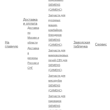
SIEMENS
(СИМЕНС)
Запчасти для
Доставка
кухонных
и оплата
машин,
Доставка
комбайнов,
по
блендеров
Москве и
SIEMENS
На
Заводская
области
Сервис
(СИМЕНС)
главную
табличка
Доставка
Запчасти для
в
микроволновых
регионы
печей-СВЧ для
России и
SIEMENS
СНГ
(СИМЕНС)
Запчасти для
мясорубок
SIEMENS
(СИМЕНС)
Запчасти для
пароварок
SIEMENS