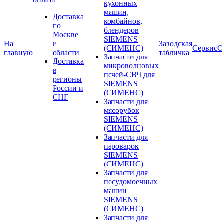
кухонных
машин,
Доставка
комбайнов,
по
блендеров
Москве
SIEMENS
На
и
Заводская
(СИМЕНС)
Сервис
О
главную
области
табличка
Запчасти для
Доставка
микроволновых
в
печей-СВЧ для
регионы
SIEMENS
России и
(СИМЕНС)
СНГ
Запчасти для
мясорубок
SIEMENS
(СИМЕНС)
Запчасти для
пароварок
SIEMENS
(СИМЕНС)
Запчасти для
посудомоечных
машин
SIEMENS
(СИМЕНС)
Запчасти для