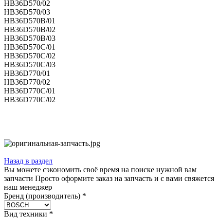
HB36D570/02
HB36D570/03
HB36D570B/01
HB36D570B/02
HB36D570B/03
HB36D570C/01
HB36D570C/02
HB36D570C/03
HB36D770/01
HB36D770/02
HB36D770C/01
HB36D770C/02
Назад в раздел
Вы можете сэкономить своё время на поиске нужной вам
запчасти Просто оформите заказ на запчасть и с вами свяжется
наш менеджер
Бренд (производитель)
*
Вид техники
*