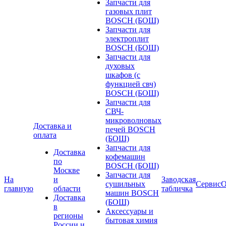
Запчасти для
газовых плит
BOSCH (БОШ)
Запчасти для
электроплит
BOSCH (БОШ)
Запчасти для
духовых
шкафов (с
функцией свч)
BOSCH (БОШ)
Запчасти для
СВЧ-
микроволновых
Доставка и
печей BOSCH
оплата
(БОШ)
Запчасти для
Доставка
кофемашин
по
BOSCH (БОШ)
Москве
Запчасти для
На
и
Заводская
сушильных
Сервис
О
главную
области
табличка
машин BOSCH
Доставка
(БОШ)
в
Аксессуары и
регионы
бытовая химия
России и