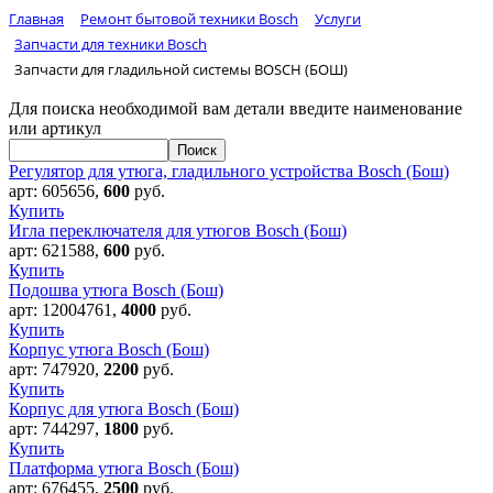
Главная
Ремонт бытовой техники Bosch
Услуги
Запчасти для техники Bosch
Запчасти для гладильной системы BOSCH (БОШ)
Для поиска необходимой вам детали введите наименование
или артикул
Регулятор для утюга, гладильного устройства Bosch (Бош)
арт:
605656
,
600
руб.
Купить
Игла переключателя для утюгов Bosch (Бош)
арт:
621588
,
600
руб.
Купить
Подошва утюга Bosch (Бош)
арт:
12004761
,
4000
руб.
Купить
Корпус утюга Bosch (Бош)
арт:
747920
,
2200
руб.
Купить
Корпус для утюга Bosch (Бош)
арт:
744297
,
1800
руб.
Купить
Платформа утюга Bosch (Бош)
арт:
676455
,
2500
руб.