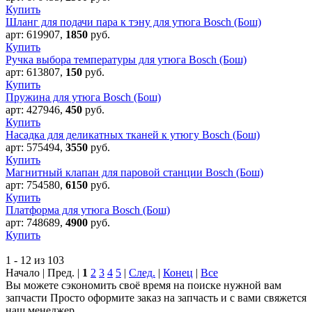
Купить
Шланг для подачи пара к тэну для утюга Bosch (Бош)
арт:
619907
,
1850
руб.
Купить
Ручка выбора температуры для утюга Bosch (Бош)
арт:
613807
,
150
руб.
Купить
Пружина для утюга Bosch (Бош)
арт:
427946
,
450
руб.
Купить
Насадка для деликатных тканей к утюгу Bosch (Бош)
арт:
575494
,
3550
руб.
Купить
Магнитный клапан для паровой станции Bosch (Бош)
арт:
754580
,
6150
руб.
Купить
Платформа для утюга Bosch (Бош)
арт:
748689
,
4900
руб.
Купить
1 - 12 из 103
Начало | Пред. |
1
2
3
4
5
|
След.
|
Конец
|
Все
Вы можете сэкономить своё время на поиске нужной вам
запчасти Просто оформите заказ на запчасть и с вами свяжется
наш менеджер