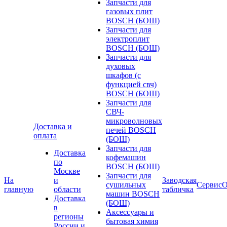
Запчасти для
газовых плит
BOSCH (БОШ)
Запчасти для
электроплит
BOSCH (БОШ)
Запчасти для
духовых
шкафов (с
функцией свч)
BOSCH (БОШ)
Запчасти для
СВЧ-
микроволновых
Доставка и
печей BOSCH
оплата
(БОШ)
Запчасти для
Доставка
кофемашин
по
BOSCH (БОШ)
Москве
Запчасти для
На
и
Заводская
сушильных
Сервис
О
главную
области
табличка
машин BOSCH
Доставка
(БОШ)
в
Аксессуары и
регионы
бытовая химия
России и