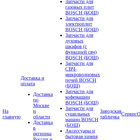
Запчасти для
газовых плит
BOSCH (БОШ)
Запчасти для
электроплит
BOSCH (БОШ)
Запчасти для
духовых
шкафов (с
функцией свч)
BOSCH (БОШ)
Запчасти для
СВЧ-
микроволновых
Доставка и
печей BOSCH
оплата
(БОШ)
Запчасти для
Доставка
кофемашин
по
BOSCH (БОШ)
Москве
Запчасти для
На
и
Заводская
сушильных
Сервис
О
главную
области
табличка
машин BOSCH
Доставка
(БОШ)
в
Аксессуары и
регионы
бытовая химия
России и