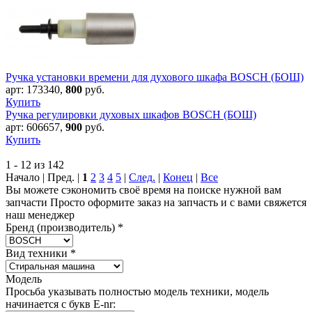
Ручка установки времени для духового шкафа BOSCH (БОШ)
арт:
173340
,
800
руб.
Купить
Ручка регулировки духовых шкафов BOSCH (БОШ)
арт:
606657
,
900
руб.
Купить
1 - 12 из 142
Начало | Пред. |
1
2
3
4
5
|
След.
|
Конец
|
Все
Вы можете сэкономить своё время на поиске нужной вам
запчасти Просто оформите заказ на запчасть и с вами свяжется
наш менеджер
Бренд (производитель)
*
Вид техники
*
Модель
Просьба указывать полностью модель техники, модель
начинается с букв E-nr: