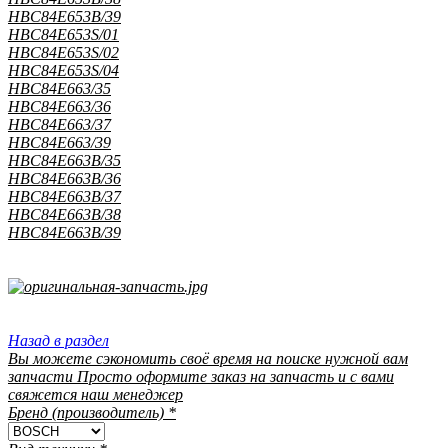
HBC84E653B/39
HBC84E653S/01
HBC84E653S/02
HBC84E653S/04
HBC84E663/35
HBC84E663/36
HBC84E663/37
HBC84E663/39
HBC84E663B/35
HBC84E663B/36
HBC84E663B/37
HBC84E663B/38
HBC84E663B/39
Назад в раздел
Вы можете сэкономить своё время на поиске нужной вам
запчасти Просто оформите заказ на запчасть и с вами
свяжется наш менеджер
Бренд (производитель)
*