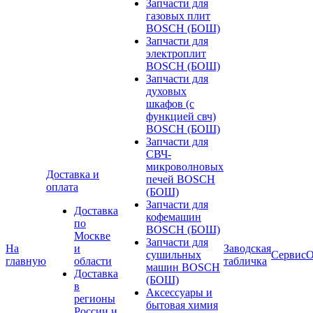
Запчасти для
газовых плит
BOSCH (БОШ)
Запчасти для
электроплит
BOSCH (БОШ)
Запчасти для
духовых
шкафов (с
функцией свч)
BOSCH (БОШ)
Запчасти для
СВЧ-
микроволновых
Доставка и
печей BOSCH
оплата
(БОШ)
Запчасти для
Доставка
кофемашин
по
BOSCH (БОШ)
Москве
Запчасти для
На
и
Заводская
сушильных
Сервис
О
главную
области
табличка
машин BOSCH
Доставка
(БОШ)
в
Аксессуары и
регионы
бытовая химия
России и