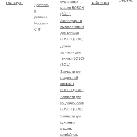
Сервис
сушильных
главную
табличка
Доставка
машин BOSCH
в
(БОШ)
регионы
Аксессуары и
России и
бытовая химия
СНГ
для техники
BOSCH (БОШ)
Другие
запчасти для
техники BOSCH
(БОШ)
Запчасти для
гладильной
системы
BOSCH (БОШ)
Запчасти для
кондиционеров
BOSCH (БОШ)
Запчасти для
кухонных
машин,
комбайнов,