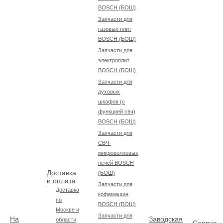
BOSCH (БОШ)
Запчасти для
газовых плит
BOSCH (БОШ)
Запчасти для
электроплит
BOSCH (БОШ)
Запчасти для
духовых
шкафов (с
функцией свч)
BOSCH (БОШ)
Запчасти для
СВЧ-
микроволновых
печей BOSCH
Доставка
(БОШ)
и оплата
Запчасти для
Доставка
кофемашин
по
BOSCH (БОШ)
Москве и
Запчасти для
На
Заводская
области