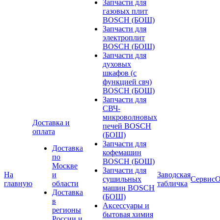
Запчасти для
газовых плит
BOSCH (БОШ)
Запчасти для
электроплит
BOSCH (БОШ)
Запчасти для
духовых
шкафов (с
функцией свч)
BOSCH (БОШ)
Запчасти для
СВЧ-
микроволновых
Доставка и
печей BOSCH
оплата
(БОШ)
Запчасти для
Доставка
кофемашин
по
BOSCH (БОШ)
Москве
Запчасти для
На
и
Заводская
сушильных
Сервис
О
главную
области
табличка
машин BOSCH
Доставка
(БОШ)
в
Аксессуары и
регионы
бытовая химия
России и