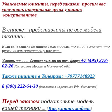
Уважаемые клиенты, перед заказом, просим вас
уточнять актуальные цены у наших
консультантов.
В списке - представлены не все модели
техники.
Если вы в списке не нашли свою модель, то это не значит что
нужных вам запчастей у нас нет.
+7 (495) 278-
Узнать наличие детали можно по телефону:
02-26
(
для звонков Москвы и Московской обл)
Также пишите в Телеграм: +79777148923
8 (800) 222-64-30
(для звонков из регионов РФ - бесплатно)
Перед заказом
подготовьте модель
вашей техники
(
Как узнать модель
)
→