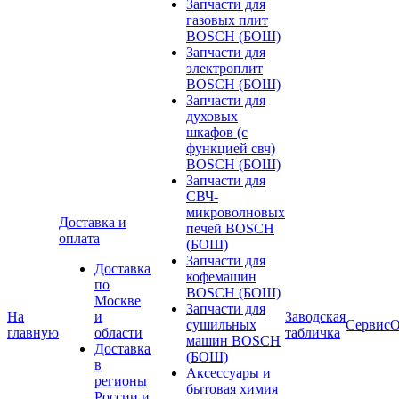
Запчасти для
газовых плит
BOSCH (БОШ)
Запчасти для
электроплит
BOSCH (БОШ)
Запчасти для
духовых
шкафов (с
функцией свч)
BOSCH (БОШ)
Запчасти для
СВЧ-
микроволновых
Доставка и
печей BOSCH
оплата
(БОШ)
Запчасти для
Доставка
кофемашин
по
BOSCH (БОШ)
Москве
Запчасти для
На
и
Заводская
сушильных
Сервис
О
главную
области
табличка
машин BOSCH
Доставка
(БОШ)
в
Аксессуары и
регионы
бытовая химия
России и