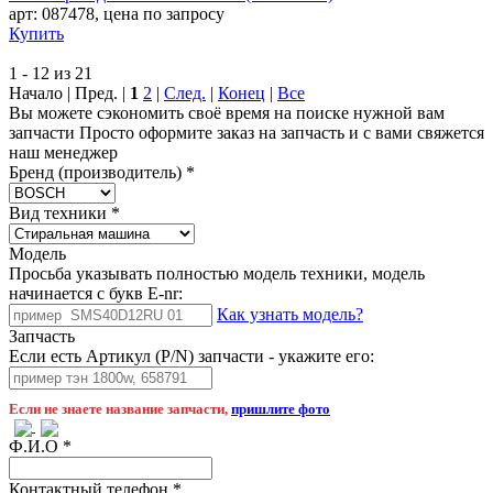
арт:
087478
,
цена по запросу
Купить
1 - 12 из 21
Начало | Пред. |
1
2
|
След.
|
Конец
|
Все
Вы можете сэкономить своё время на поиске нужной вам
запчасти Просто оформите заказ на запчасть и с вами свяжется
наш менеджер
Бренд (производитель)
*
Вид техники
*
Модель
Просьба указывать полностью модель техники, модель
начинается с букв E-nr:
Как узнать модель?
Запчасть
Если есть Артикул (P/N) запчасти - укажите его:
Если не знаете название запчасти,
пришлите фото
Ф.И.О
*
Контактный телефон
*