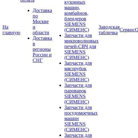
кухонных
машин,
Доставка
комбайнов,
по
блендеров
Москве
SIEMENS
На
и
Заводская
(СИМЕНС)
Сервис
О
главную
области
табличка
Запчасти для
Доставка
микроволновых
в
печей-СВЧ для
регионы
SIEMENS
России и
(СИМЕНС)
СНГ
Запчасти для
мясорубок
SIEMENS
(СИМЕНС)
Запчасти для
пароварок
SIEMENS
(СИМЕНС)
Запчасти для
посудомоечных
машин
SIEMENS
(СИМЕНС)
Запчасти для