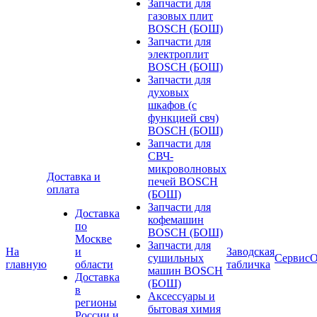
Запчасти для
газовых плит
BOSCH (БОШ)
Запчасти для
электроплит
BOSCH (БОШ)
Запчасти для
духовых
шкафов (с
функцией свч)
BOSCH (БОШ)
Запчасти для
СВЧ-
микроволновых
Доставка и
печей BOSCH
оплата
(БОШ)
Запчасти для
Доставка
кофемашин
по
BOSCH (БОШ)
Москве
Запчасти для
На
и
Заводская
сушильных
Сервис
О
главную
области
табличка
машин BOSCH
Доставка
(БОШ)
в
Аксессуары и
регионы
бытовая химия
России и