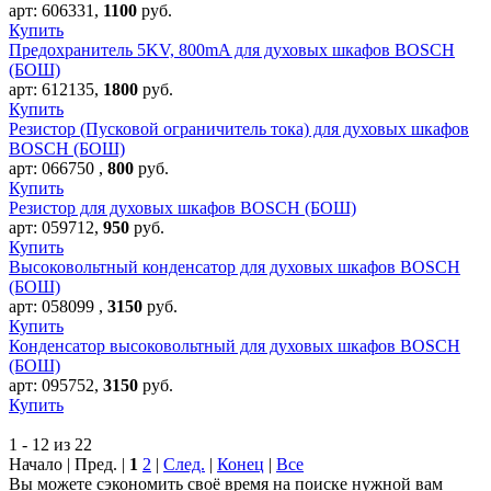
арт:
606331
,
1100
руб.
Купить
Предохранитель 5KV, 800mA для духовых шкафов BOSCH
(БОШ)
арт:
612135
,
1800
руб.
Купить
Резистор (Пусковой ограничитель тока) для духовых шкафов
BOSCH (БОШ)
арт:
066750
,
800
руб.
Купить
Резистор для духовых шкафов BOSCH (БОШ)
арт:
059712
,
950
руб.
Купить
Высоковольтный конденсатор для духовых шкафов BOSCH
(БОШ)
арт:
058099
,
3150
руб.
Купить
Конденсатор высоковольтный для духовых шкафов BOSCH
(БОШ)
арт:
095752
,
3150
руб.
Купить
1 - 12 из 22
Начало | Пред. |
1
2
|
След.
|
Конец
|
Все
Вы можете сэкономить своё время на поиске нужной вам