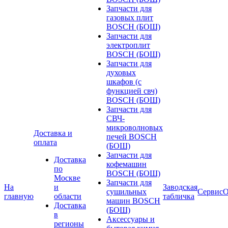
Запчасти для
газовых плит
BOSCH (БОШ)
Запчасти для
электроплит
BOSCH (БОШ)
Запчасти для
духовых
шкафов (с
функцией свч)
BOSCH (БОШ)
Запчасти для
СВЧ-
микроволновых
Доставка и
печей BOSCH
оплата
(БОШ)
Запчасти для
Доставка
кофемашин
по
BOSCH (БОШ)
Москве
Запчасти для
На
и
Заводская
сушильных
Сервис
О
главную
области
табличка
машин BOSCH
Доставка
(БОШ)
в
Аксессуары и
регионы