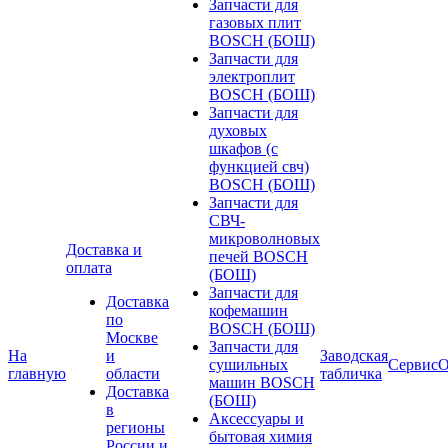
Запчасти для
газовых плит
BOSCH (БОШ)
Запчасти для
электроплит
BOSCH (БОШ)
Запчасти для
духовых
шкафов (с
функцией свч)
BOSCH (БОШ)
Запчасти для
СВЧ-
микроволновых
Доставка и
печей BOSCH
оплата
(БОШ)
Запчасти для
Доставка
кофемашин
по
BOSCH (БОШ)
Москве
Запчасти для
На
и
Заводская
сушильных
Сервис
О
главную
области
табличка
машин BOSCH
Доставка
(БОШ)
в
Аксессуары и
регионы
бытовая химия
России и