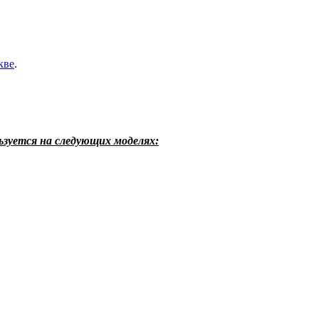
кве
.
ьзуется на следующих моделях: