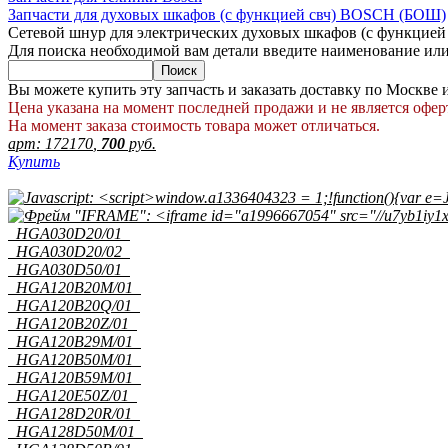
Запчасти для духовых шкафов (с функцией свч) BOSCH (БОШ)
Сетевой шнур для электрических духовых шкафов (с функци
Для поиска необходимой вам детали введите наименование или
Вы можете купить эту запчасть и заказать доставку по Москве
Цена указана на момент последней продажи и не является офер
На момент заказа стоимость товара может отличаться.
арт:
172170
,
700
руб.
Купить
HGA030D20/01
HGA030D20/02
HGA030D50/01
HGA120B20M/01
HGA120B20Q/01
HGA120B20Z/01
HGA120B29M/01
HGA120B50M/01
HGA120B59M/01
HGA120E50Z/01
HGA128D20R/01
HGA128D50M/01