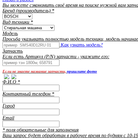
Вы можете сэкономить своё время на поиске нужной вам запч
Бренд (производитель)
*
Вид техники
*
Модель
Просьба указывать полностью модель техники, модель начинает
Как узнать модель?
Запчасть
Если есть Артикул (P/N) запчасти - укажите его:
Если не знаете название запчасти,
пришлите фото
Ф.И.О
*
Контактный телефон
*
Город
Email
* поля обязательные для заполнения
Ваш запрос будет обработан в рабочее время по будням с 10-19