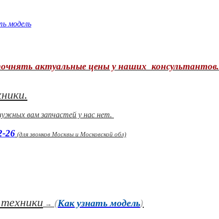
ть модель
уточнять актуальные цены у наших консультантов.
хники.
 нужных вам запчастей у нас нет.
2-26
(
для звонков Москвы и Московской обл)
 техники
(
Как узнать модель
)
→